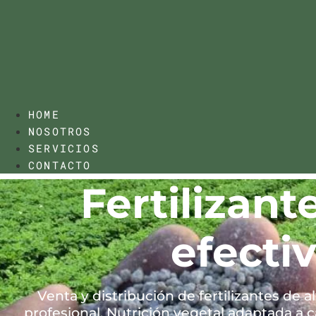
HOME
NOSOTROS
SERVICIOS
CONTACTO
Fertilizant
efectiv
Venta y distribución de fertilizantes de al
profesional. Nutrición vegetal adaptada a c